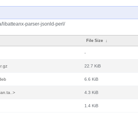
/libatteanx-parser-jsonld-perl/
File Size
↓
-
r.gz
22.7 KiB
.deb
6.6 KiB
an.ta..>
4.3 KiB
1.4 KiB