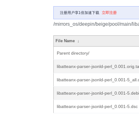
注册用户享1倍加速下载
立即注册
/mirrors_os/deepin/beige/pool/main/liba
File Name
↓
Parent directory/
libatteanx-parser-jsonld-perl_0.001.orig.ta
libatteanx-parser-jsonld-perl_0.001-5_all
libatteanx-parser-jsonld-perl_0.001-5.debi
libatteanx-parser-jsonld-perl_0.001-5.dsc