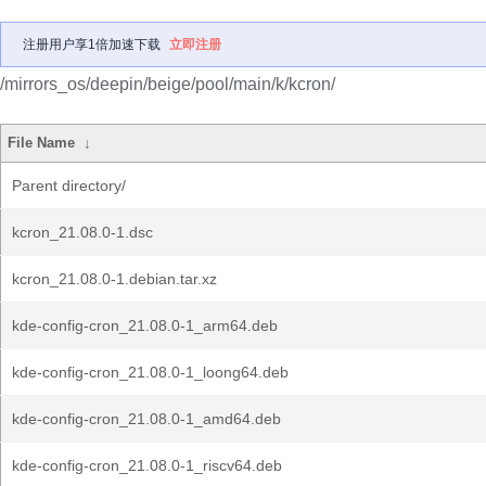
注册用户享1倍加速下载
立即注册
/mirrors_os/deepin/beige/pool/main/k/kcron/
File Name
↓
Parent directory/
kcron_21.08.0-1.dsc
kcron_21.08.0-1.debian.tar.xz
kde-config-cron_21.08.0-1_arm64.deb
kde-config-cron_21.08.0-1_loong64.deb
kde-config-cron_21.08.0-1_amd64.deb
kde-config-cron_21.08.0-1_riscv64.deb