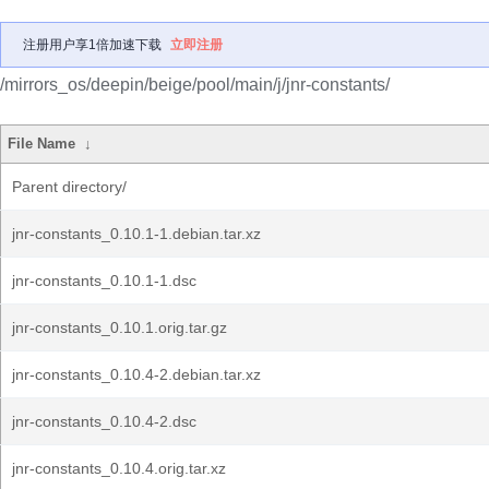
注册用户享1倍加速下载
立即注册
/mirrors_os/deepin/beige/pool/main/j/jnr-constants/
File Name
↓
Parent directory/
jnr-constants_0.10.1-1.debian.tar.xz
jnr-constants_0.10.1-1.dsc
jnr-constants_0.10.1.orig.tar.gz
jnr-constants_0.10.4-2.debian.tar.xz
jnr-constants_0.10.4-2.dsc
jnr-constants_0.10.4.orig.tar.xz