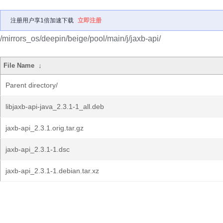
注册用户享1倍加速下载
立即注册
/mirrors_os/deepin/beige/pool/main/j/jaxb-api/
File Name
↓
Parent directory/
libjaxb-api-java_2.3.1-1_all.deb
jaxb-api_2.3.1.orig.tar.gz
jaxb-api_2.3.1-1.dsc
jaxb-api_2.3.1-1.debian.tar.xz