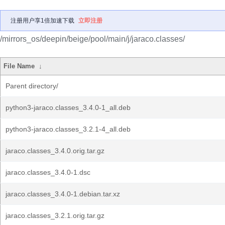
注册用户享1倍加速下载
立即注册
/mirrors_os/deepin/beige/pool/main/j/jaraco.classes/
File Name
↓
Parent directory/
python3-jaraco.classes_3.4.0-1_all.deb
python3-jaraco.classes_3.2.1-4_all.deb
jaraco.classes_3.4.0.orig.tar.gz
jaraco.classes_3.4.0-1.dsc
jaraco.classes_3.4.0-1.debian.tar.xz
jaraco.classes_3.2.1.orig.tar.gz