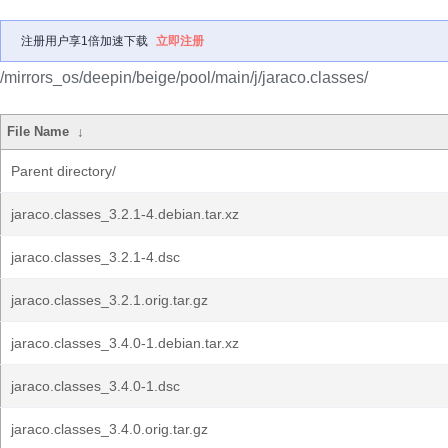
注册用户享1倍加速下载
立即注册
/mirrors_os/deepin/beige/pool/main/j/jaraco.classes/
File Name
↓
Parent directory/
jaraco.classes_3.2.1-4.debian.tar.xz
jaraco.classes_3.2.1-4.dsc
jaraco.classes_3.2.1.orig.tar.gz
jaraco.classes_3.4.0-1.debian.tar.xz
jaraco.classes_3.4.0-1.dsc
jaraco.classes_3.4.0.orig.tar.gz