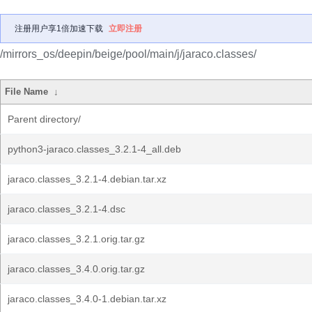
注册用户享1倍加速下载
立即注册
/mirrors_os/deepin/beige/pool/main/j/jaraco.classes/
File Name
↓
Parent directory/
python3-jaraco.classes_3.2.1-4_all.deb
jaraco.classes_3.2.1-4.debian.tar.xz
jaraco.classes_3.2.1-4.dsc
jaraco.classes_3.2.1.orig.tar.gz
jaraco.classes_3.4.0.orig.tar.gz
jaraco.classes_3.4.0-1.debian.tar.xz