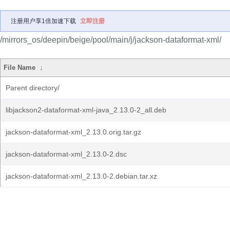
注册用户享1倍加速下载
立即注册
/mirrors_os/deepin/beige/pool/main/j/jackson-dataformat-xml/
File Name
↓
Parent directory/
libjackson2-dataformat-xml-java_2.13.0-2_all.deb
jackson-dataformat-xml_2.13.0.orig.tar.gz
jackson-dataformat-xml_2.13.0-2.dsc
jackson-dataformat-xml_2.13.0-2.debian.tar.xz