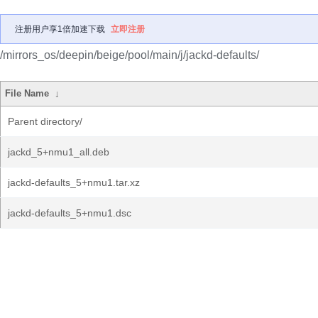
注册用户享1倍加速下载
立即注册
/mirrors_os/deepin/beige/pool/main/j/jackd-defaults/
File Name
↓
Parent directory/
jackd_5+nmu1_all.deb
jackd-defaults_5+nmu1.tar.xz
jackd-defaults_5+nmu1.dsc