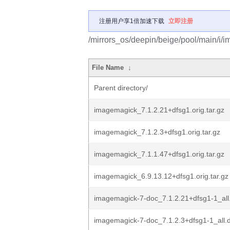
注册用户享1倍加速下载
立即注册
/mirrors_os/deepin/beige/pool/main/i/
File Name
↓
Parent directory/
imagemagick_7.1.2.21+dfsg1.orig.tar.gz
imagemagick_7.1.2.3+dfsg1.orig.tar.gz
imagemagick_7.1.1.47+dfsg1.orig.tar.gz
imagemagick_6.9.13.12+dfsg1.orig.tar.gz
imagemagick-7-doc_7.1.2.21+dfsg1-1_all
imagemagick-7-doc_7.1.2.3+dfsg1-1_all.