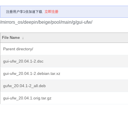
注册用户享1倍加速下载
立即注册
/mirrors_os/deepin/beige/pool/main/g/gui-ufw/
File Name
↓
Parent directory/
gui-ufw_20.04.1-2.dsc
gui-ufw_20.04.1-2.debian.tar.xz
gufw_20.04.1-2_all.deb
gui-ufw_20.04.1.orig.tar.gz