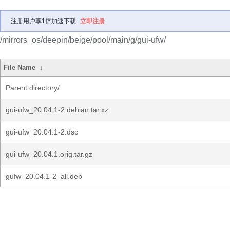
注册用户享1倍加速下载
立即注册
/mirrors_os/deepin/beige/pool/main/g/gui-ufw/
File Name
↓
Parent directory/
gui-ufw_20.04.1-2.debian.tar.xz
gui-ufw_20.04.1-2.dsc
gui-ufw_20.04.1.orig.tar.gz
gufw_20.04.1-2_all.deb