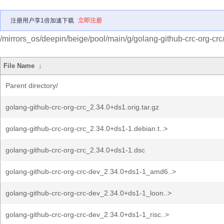
注册用户享1倍加速下载
立即注册
/mirrors_os/deepin/beige/pool/main/g/golang-github-crc-org-crc
File Name
↓
Parent directory/
golang-github-crc-org-crc_2.34.0+ds1.orig.tar.gz
golang-github-crc-org-crc_2.34.0+ds1-1.debian.t..>
golang-github-crc-org-crc_2.34.0+ds1-1.dsc
golang-github-crc-org-crc-dev_2.34.0+ds1-1_amd6..>
golang-github-crc-org-crc-dev_2.34.0+ds1-1_loon..>
golang-github-crc-org-crc-dev_2.34.0+ds1-1_risc..>