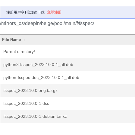
注册用户享1倍加速下载
立即注册
/mirrors_os/deepin/beige/pool/main/f/fsspec/
File Name
↓
Parent directory/
python3-fsspec_2023.10.0-1_all.deb
python-fsspec-doc_2023.10.0-1_all.deb
fsspec_2023.10.0.orig.tar.gz
fsspec_2023.10.0-1.dsc
fsspec_2023.10.0-1.debian.tar.xz