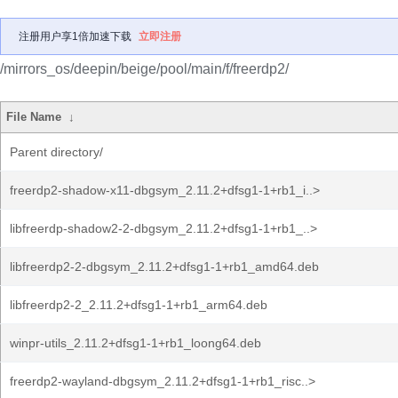
注册用户享1倍加速下载
立即注册
/mirrors_os/deepin/beige/pool/main/f/freerdp2/
File Name
↓
Parent directory/
freerdp2-shadow-x11-dbgsym_2.11.2+dfsg1-1+rb1_i..>
libfreerdp-shadow2-2-dbgsym_2.11.2+dfsg1-1+rb1_..>
libfreerdp2-2-dbgsym_2.11.2+dfsg1-1+rb1_amd64.deb
libfreerdp2-2_2.11.2+dfsg1-1+rb1_arm64.deb
winpr-utils_2.11.2+dfsg1-1+rb1_loong64.deb
freerdp2-wayland-dbgsym_2.11.2+dfsg1-1+rb1_risc..>