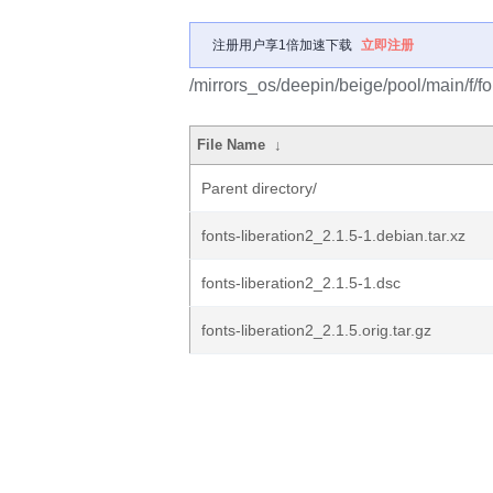
注册用户享1倍加速下载
立即注册
/mirrors_os/deepin/beige/pool/main/f/fo
File Name
↓
Parent directory/
fonts-liberation2_2.1.5-1.debian.tar.xz
fonts-liberation2_2.1.5-1.dsc
fonts-liberation2_2.1.5.orig.tar.gz