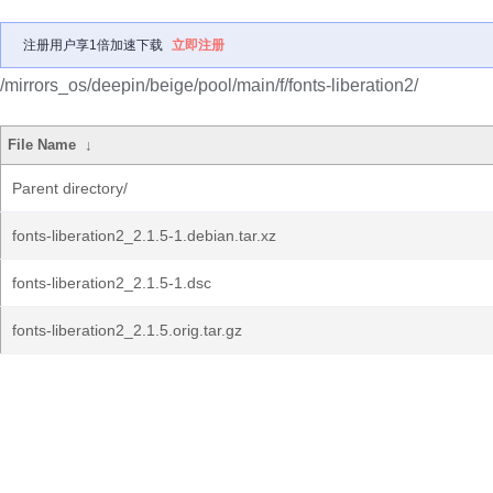
注册用户享1倍加速下载
立即注册
/mirrors_os/deepin/beige/pool/main/f/fonts-liberation2/
File Name
↓
Parent directory/
fonts-liberation2_2.1.5-1.debian.tar.xz
fonts-liberation2_2.1.5-1.dsc
fonts-liberation2_2.1.5.orig.tar.gz