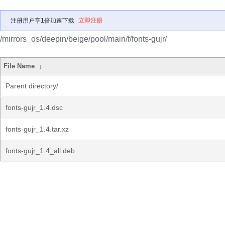
注册用户享1倍加速下载
立即注册
/mirrors_os/deepin/beige/pool/main/f/fonts-gujr/
File Name
↓
Parent directory/
fonts-gujr_1.4.dsc
fonts-gujr_1.4.tar.xz
fonts-gujr_1.4_all.deb