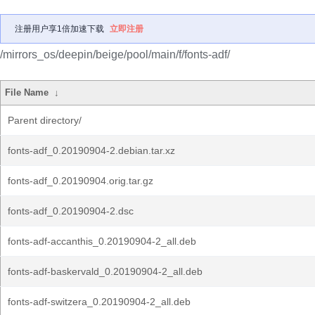
注册用户享1倍加速下载
立即注册
/mirrors_os/deepin/beige/pool/main/f/fonts-adf/
File Name
↓
Parent directory/
fonts-adf_0.20190904-2.debian.tar.xz
fonts-adf_0.20190904.orig.tar.gz
fonts-adf_0.20190904-2.dsc
fonts-adf-accanthis_0.20190904-2_all.deb
fonts-adf-baskervald_0.20190904-2_all.deb
fonts-adf-switzera_0.20190904-2_all.deb