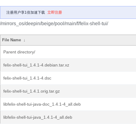
注册用户享1倍加速下载
立即注册
/mirrors_os/deepin/beige/pool/main/f/felix-shell-tui/
File Name
↓
Parent directory/
felix-shell-tui_1.4.1-4.debian.tar.xz
felix-shell-tui_1.4.1-4.dsc
felix-shell-tui_1.4.1.orig.tar.gz
libfelix-shell-tui-java-doc_1.4.1-4_all.deb
libfelix-shell-tui-java_1.4.1-4_all.deb