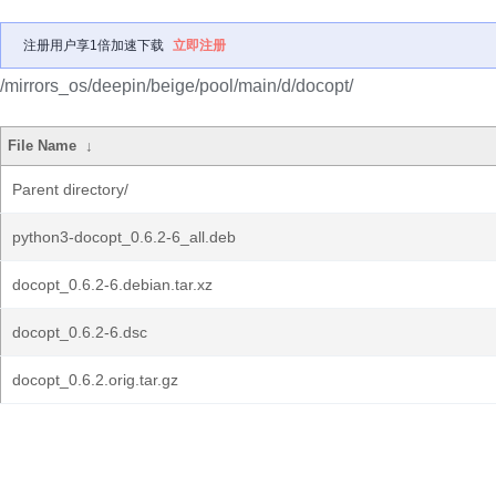
注册用户享1倍加速下载
立即注册
/mirrors_os/deepin/beige/pool/main/d/docopt/
File Name
↓
Parent directory/
python3-docopt_0.6.2-6_all.deb
docopt_0.6.2-6.debian.tar.xz
docopt_0.6.2-6.dsc
docopt_0.6.2.orig.tar.gz