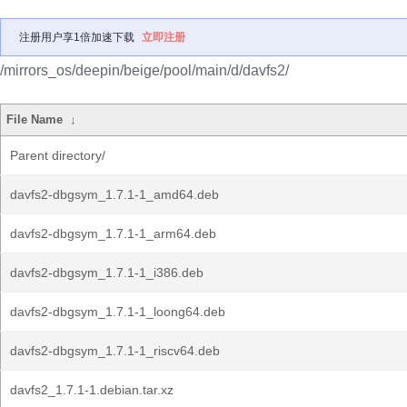
注册用户享1倍加速下载
立即注册
/mirrors_os/deepin/beige/pool/main/d/davfs2/
File Name
↓
Parent directory/
davfs2-dbgsym_1.7.1-1_amd64.deb
davfs2-dbgsym_1.7.1-1_arm64.deb
davfs2-dbgsym_1.7.1-1_i386.deb
davfs2-dbgsym_1.7.1-1_loong64.deb
davfs2-dbgsym_1.7.1-1_riscv64.deb
davfs2_1.7.1-1.debian.tar.xz