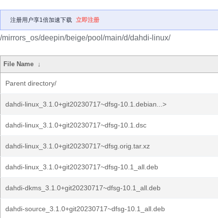
注册用户享1倍加速下载
立即注册
/mirrors_os/deepin/beige/pool/main/d/dahdi-linux/
File Name
↓
Parent directory/
dahdi-linux_3.1.0+git20230717~dfsg-10.1.debian...>
dahdi-linux_3.1.0+git20230717~dfsg-10.1.dsc
dahdi-linux_3.1.0+git20230717~dfsg.orig.tar.xz
dahdi-linux_3.1.0+git20230717~dfsg-10.1_all.deb
dahdi-dkms_3.1.0+git20230717~dfsg-10.1_all.deb
dahdi-source_3.1.0+git20230717~dfsg-10.1_all.deb