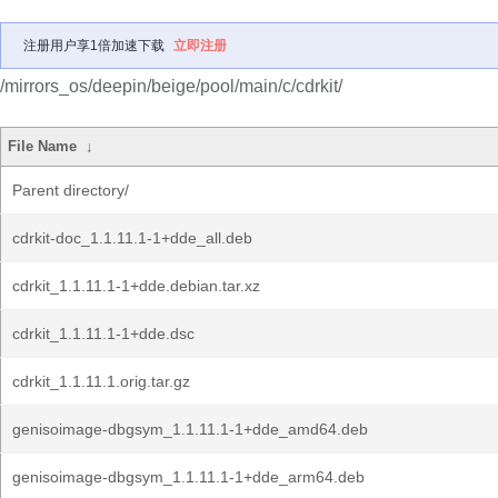
注册用户享1倍加速下载
立即注册
/mirrors_os/deepin/beige/pool/main/c/cdrkit/
File Name
↓
Parent directory/
cdrkit-doc_1.1.11.1-1+dde_all.deb
cdrkit_1.1.11.1-1+dde.debian.tar.xz
cdrkit_1.1.11.1-1+dde.dsc
cdrkit_1.1.11.1.orig.tar.gz
genisoimage-dbgsym_1.1.11.1-1+dde_amd64.deb
genisoimage-dbgsym_1.1.11.1-1+dde_arm64.deb