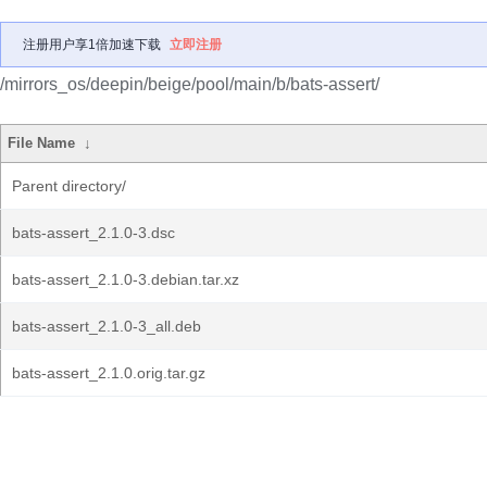
注册用户享1倍加速下载
立即注册
/mirrors_os/deepin/beige/pool/main/b/bats-assert/
File Name
↓
Parent directory/
bats-assert_2.1.0-3.dsc
bats-assert_2.1.0-3.debian.tar.xz
bats-assert_2.1.0-3_all.deb
bats-assert_2.1.0.orig.tar.gz