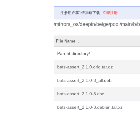
注册用户享1倍加速下载
立即注册
/mirrors_os/deepin/beige/pool/main/b/b
File Name
↓
Parent directory/
bats-assert_2.1.0.orig.tar.gz
bats-assert_2.1.0-3_all.deb
bats-assert_2.1.0-3.dsc
bats-assert_2.1.0-3.debian.tar.xz