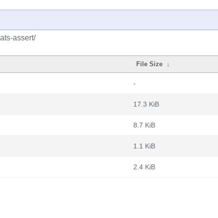
ats-assert/
File Size
↓
-
17.3 KiB
8.7 KiB
1.1 KiB
2.4 KiB