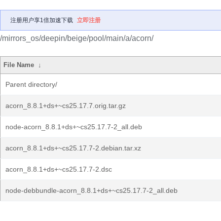
注册用户享1倍加速下载
立即注册
/mirrors_os/deepin/beige/pool/main/a/acorn/
File Name
↓
Parent directory/
acorn_8.8.1+ds+~cs25.17.7.orig.tar.gz
node-acorn_8.8.1+ds+~cs25.17.7-2_all.deb
acorn_8.8.1+ds+~cs25.17.7-2.debian.tar.xz
acorn_8.8.1+ds+~cs25.17.7-2.dsc
node-debbundle-acorn_8.8.1+ds+~cs25.17.7-2_all.deb