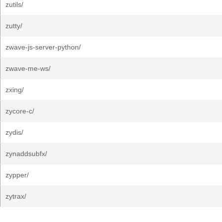
zutils/
zutty/
zwave-js-server-python/
zwave-me-ws/
zxing/
zycore-c/
zydis/
zynaddsubfx/
zypper/
zytrax/