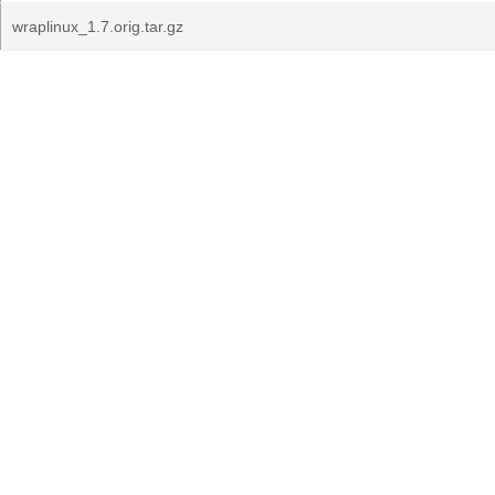
wraplinux_1.7.orig.tar.gz