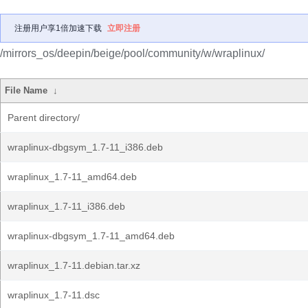
注册用户享1倍加速下载
立即注册
/mirrors_os/deepin/beige/pool/community/w/wraplinux/
File Name
↓
Parent directory/
wraplinux-dbgsym_1.7-11_i386.deb
wraplinux_1.7-11_amd64.deb
wraplinux_1.7-11_i386.deb
wraplinux-dbgsym_1.7-11_amd64.deb
wraplinux_1.7-11.debian.tar.xz
wraplinux_1.7-11.dsc