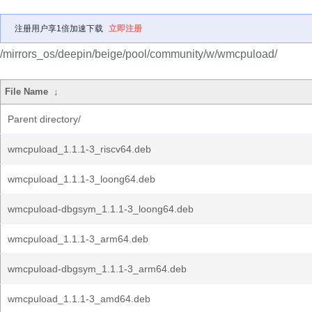
注册用户享1倍加速下载
立即注册
/mirrors_os/deepin/beige/pool/community/w/wmcpuload/
File Name
↓
Parent directory/
wmcpuload_1.1.1-3_riscv64.deb
wmcpuload_1.1.1-3_loong64.deb
wmcpuload-dbgsym_1.1.1-3_loong64.deb
wmcpuload_1.1.1-3_arm64.deb
wmcpuload-dbgsym_1.1.1-3_arm64.deb
wmcpuload_1.1.1-3_amd64.deb