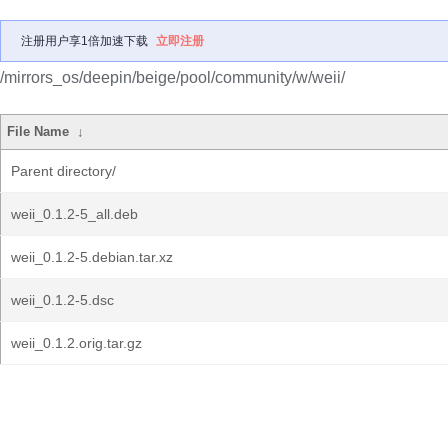
注册用户享1倍加速下载
立即注册
/mirrors_os/deepin/beige/pool/community/w/weii/
File Name
↓
Parent directory/
weii_0.1.2-5_all.deb
weii_0.1.2-5.debian.tar.xz
weii_0.1.2-5.dsc
weii_0.1.2.orig.tar.gz