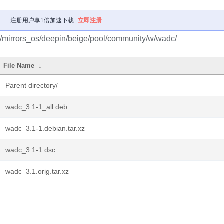
注册用户享1倍加速下载
立即注册
/mirrors_os/deepin/beige/pool/community/w/wadc/
File Name
↓
Parent directory/
wadc_3.1-1_all.deb
wadc_3.1-1.debian.tar.xz
wadc_3.1-1.dsc
wadc_3.1.orig.tar.xz