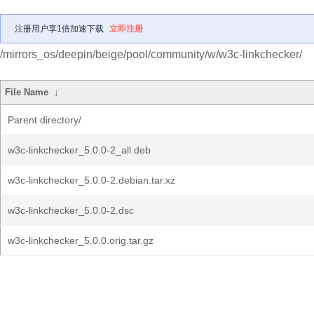
注册用户享1倍加速下载
立即注册
/mirrors_os/deepin/beige/pool/community/w/w3c-linkchecker/
File Name
↓
Parent directory/
w3c-linkchecker_5.0.0-2_all.deb
w3c-linkchecker_5.0.0-2.debian.tar.xz
w3c-linkchecker_5.0.0-2.dsc
w3c-linkchecker_5.0.0.orig.tar.gz