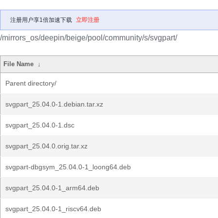
注册用户享1倍加速下载
立即注册
/mirrors_os/deepin/beige/pool/community/s/svgpart/
File Name
↓
Parent directory/
svgpart_25.04.0-1.debian.tar.xz
svgpart_25.04.0-1.dsc
svgpart_25.04.0.orig.tar.xz
svgpart-dbgsym_25.04.0-1_loong64.deb
svgpart_25.04.0-1_arm64.deb
svgpart_25.04.0-1_riscv64.deb