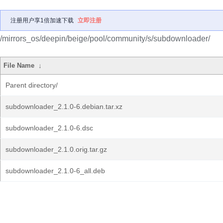
注册用户享1倍加速下载
立即注册
/mirrors_os/deepin/beige/pool/community/s/subdownloader/
File Name
↓
Parent directory/
subdownloader_2.1.0-6.debian.tar.xz
subdownloader_2.1.0-6.dsc
subdownloader_2.1.0.orig.tar.gz
subdownloader_2.1.0-6_all.deb