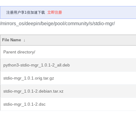
注册用户享1倍加速下载
立即注册
/mirrors_os/deepin/beige/pool/community/s/stdio-mgr/
File Name
↓
Parent directory/
python3-stdio-mgr_1.0.1-2_all.deb
stdio-mgr_1.0.1.orig.tar.gz
stdio-mgr_1.0.1-2.debian.tar.xz
stdio-mgr_1.0.1-2.dsc