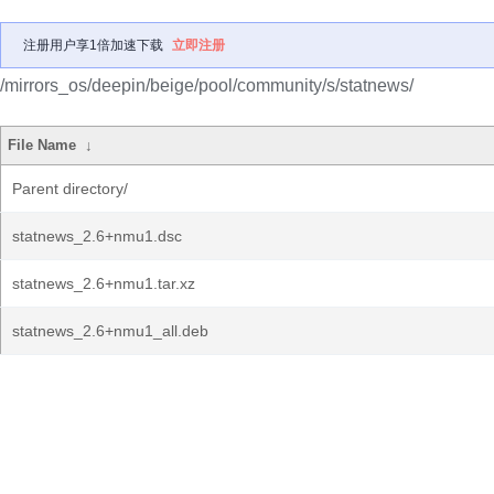
注册用户享1倍加速下载
立即注册
/mirrors_os/deepin/beige/pool/community/s/statnews/
File Name
↓
Parent directory/
statnews_2.6+nmu1.dsc
statnews_2.6+nmu1.tar.xz
statnews_2.6+nmu1_all.deb