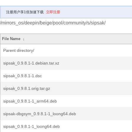
注册用户享1倍加速下载
立即注册
/mirrors_os/deepin/beige/pool/community/s/sipsak/
File Name
↓
Parent directory/
sipsak_0.9.8.1-1.debian.tar.xz
sipsak_0.9.8.1-1.dsc
sipsak_0.9.8.1.orig.tar.gz
sipsak_0.9.8.1-1_arm64.deb
sipsak-dbgsym_0.9.8.1-1_loong64.deb
sipsak_0.9.8.1-1_loong64.deb