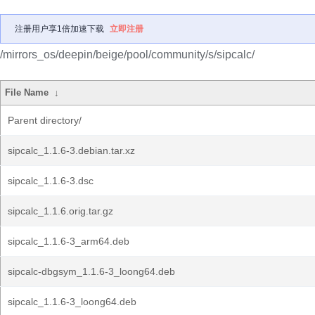
注册用户享1倍加速下载
立即注册
/mirrors_os/deepin/beige/pool/community/s/sipcalc/
File Name
↓
Parent directory/
sipcalc_1.1.6-3.debian.tar.xz
sipcalc_1.1.6-3.dsc
sipcalc_1.1.6.orig.tar.gz
sipcalc_1.1.6-3_arm64.deb
sipcalc-dbgsym_1.1.6-3_loong64.deb
sipcalc_1.1.6-3_loong64.deb