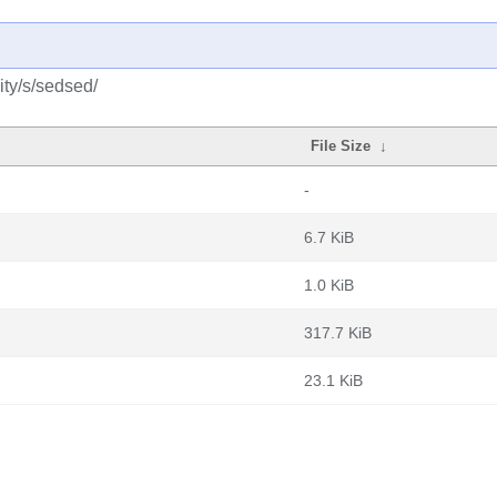
ty/s/sedsed/
File Size
↓
-
6.7 KiB
1.0 KiB
317.7 KiB
23.1 KiB