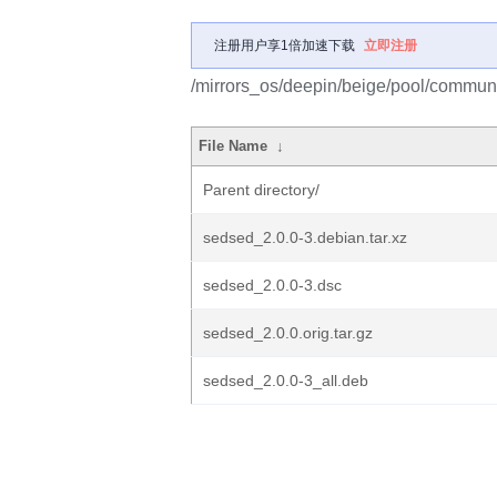
注册用户享1倍加速下载
立即注册
/mirrors_os/deepin/beige/pool/communi
File Name
↓
Parent directory/
sedsed_2.0.0-3.debian.tar.xz
sedsed_2.0.0-3.dsc
sedsed_2.0.0.orig.tar.gz
sedsed_2.0.0-3_all.deb