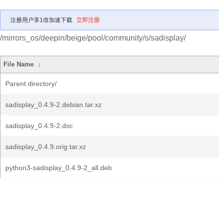
注册用户享1倍加速下载
立即注册
/mirrors_os/deepin/beige/pool/community/s/sadisplay/
File Name
↓
Parent directory/
sadisplay_0.4.9-2.debian.tar.xz
sadisplay_0.4.9-2.dsc
sadisplay_0.4.9.orig.tar.xz
python3-sadisplay_0.4.9-2_all.deb