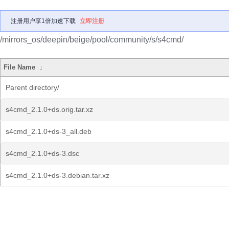
注册用户享1倍加速下载
立即注册
/mirrors_os/deepin/beige/pool/community/s/s4cmd/
File Name
↓
Parent directory/
s4cmd_2.1.0+ds.orig.tar.xz
s4cmd_2.1.0+ds-3_all.deb
s4cmd_2.1.0+ds-3.dsc
s4cmd_2.1.0+ds-3.debian.tar.xz