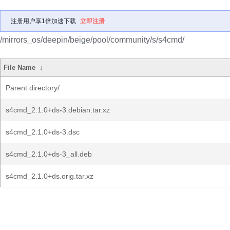
注册用户享1倍加速下载
立即注册
/mirrors_os/deepin/beige/pool/community/s/s4cmd/
File Name
↓
Parent directory/
s4cmd_2.1.0+ds-3.debian.tar.xz
s4cmd_2.1.0+ds-3.dsc
s4cmd_2.1.0+ds-3_all.deb
s4cmd_2.1.0+ds.orig.tar.xz