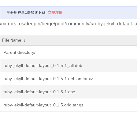
注册用户享1倍加速下载
立即注册
/mirrors_os/deepin/beige/pool/community/r/ruby-jekyll-default-la
File Name
↓
Parent directory/
ruby-jekyll-default-layout_0.1.5-1_all.deb
ruby-jekyll-default-layout_0.1.5-1.debian.tar.xz
ruby-jekyll-default-layout_0.1.5-1.dsc
ruby-jekyll-default-layout_0.1.5.orig.tar.gz