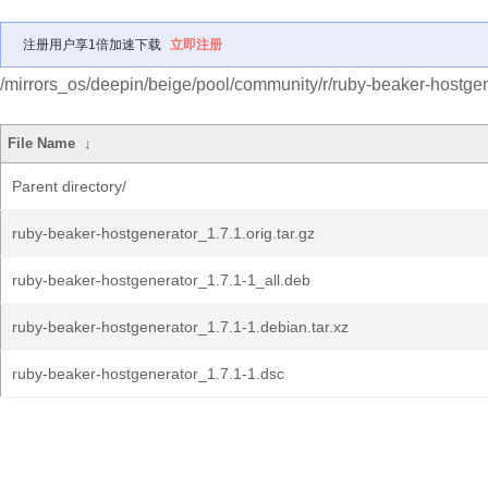
注册用户享1倍加速下载
立即注册
/mirrors_os/deepin/beige/pool/community/r/ruby-beaker-hostgen
File Name
↓
Parent directory/
ruby-beaker-hostgenerator_1.7.1.orig.tar.gz
ruby-beaker-hostgenerator_1.7.1-1_all.deb
ruby-beaker-hostgenerator_1.7.1-1.debian.tar.xz
ruby-beaker-hostgenerator_1.7.1-1.dsc