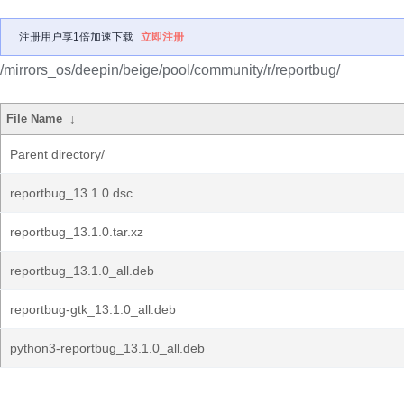
注册用户享1倍加速下载
立即注册
/mirrors_os/deepin/beige/pool/community/r/reportbug/
File Name
↓
Parent directory/
reportbug_13.1.0.dsc
reportbug_13.1.0.tar.xz
reportbug_13.1.0_all.deb
reportbug-gtk_13.1.0_all.deb
python3-reportbug_13.1.0_all.deb