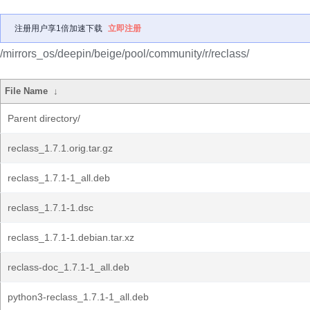
注册用户享1倍加速下载
立即注册
/mirrors_os/deepin/beige/pool/community/r/reclass/
File Name
↓
Parent directory/
reclass_1.7.1.orig.tar.gz
reclass_1.7.1-1_all.deb
reclass_1.7.1-1.dsc
reclass_1.7.1-1.debian.tar.xz
reclass-doc_1.7.1-1_all.deb
python3-reclass_1.7.1-1_all.deb