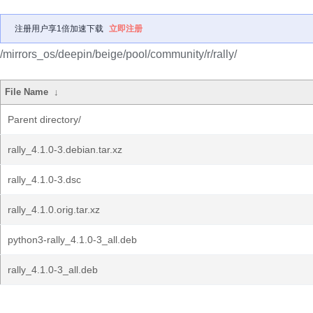
注册用户享1倍加速下载
立即注册
/mirrors_os/deepin/beige/pool/community/r/rally/
File Name
↓
Parent directory/
rally_4.1.0-3.debian.tar.xz
rally_4.1.0-3.dsc
rally_4.1.0.orig.tar.xz
python3-rally_4.1.0-3_all.deb
rally_4.1.0-3_all.deb