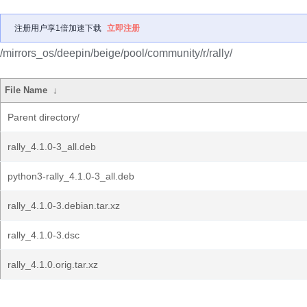
注册用户享1倍加速下载
立即注册
/mirrors_os/deepin/beige/pool/community/r/rally/
File Name
↓
Parent directory/
rally_4.1.0-3_all.deb
python3-rally_4.1.0-3_all.deb
rally_4.1.0-3.debian.tar.xz
rally_4.1.0-3.dsc
rally_4.1.0.orig.tar.xz