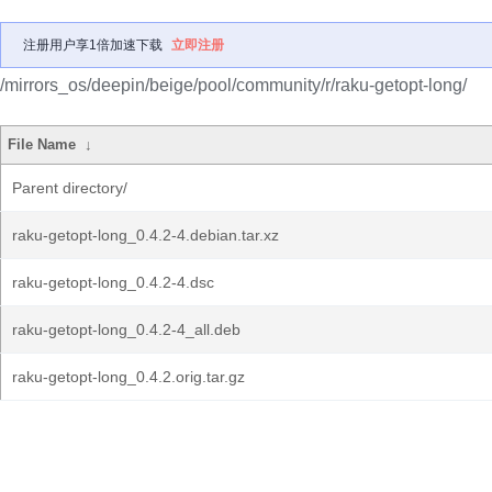
注册用户享1倍加速下载
立即注册
/mirrors_os/deepin/beige/pool/community/r/raku-getopt-long/
File Name
↓
Parent directory/
raku-getopt-long_0.4.2-4.debian.tar.xz
raku-getopt-long_0.4.2-4.dsc
raku-getopt-long_0.4.2-4_all.deb
raku-getopt-long_0.4.2.orig.tar.gz